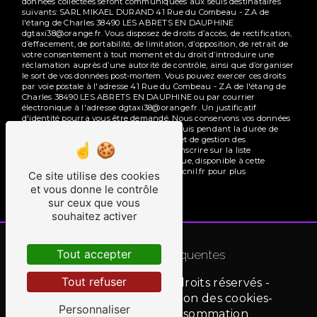
données collectées seront communiquées aux seuls destinataires
suivants: SARL MIKAEL DURAND 41 Rue du Combeau - Z.A de
l'étang de Charles 38490 LES ABRETS EN DAUPHINE
dgtaxi38@orange.fr. Vous disposez de droits d’accès, de rectification,
d’effacement, de portabilité, de limitation, d’opposition, de retrait de
votre consentement à tout moment et du droit d’introduire une
réclamation auprès d’une autorité de contrôle, ainsi que d’organiser
le sort de vos données post-mortem. Vous pouvez exercer ces droits
par voie postale à l'adresse 41 Rue du Combeau - Z.A de l'étang de
Charles 38490 LES ABRETS EN DAUPHINE ou par courrier
électronique à l'adresse dgtaxi38@orange.fr. Un justificatif
d'identité pourra vous être demandé. Nous conservons vos données
pendant la période de prise de contact puis pendant la durée de
prescription légale aux fins probatoires et de gestion des
contentieux. Vous avez le droit de vous inscrire sur la liste
d'opposition au démarchage téléphonique, disponible à cette
adresse:
Bloctel.gouv.fr
. Consultez le site cnil.fr pour plus
Ce site utilise des cookies
d’informations sur vos droits.
et vous donne le contrôle
sur ceux que vous
souhaitez activer
Recherches fréquentes
Tout accepter
Tout refuser
©
Vistalid
- 2026 - Tous droits réservés -
Mentions légales
-
Gestion des cookies
-
Personnaliser
Médiation de la consommation