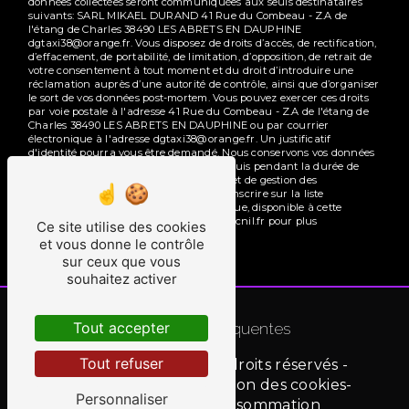
données collectées seront communiquées aux seuls destinataires
suivants: SARL MIKAEL DURAND 41 Rue du Combeau - Z.A de
l'étang de Charles 38490 LES ABRETS EN DAUPHINE
dgtaxi38@orange.fr. Vous disposez de droits d’accès, de rectification,
d’effacement, de portabilité, de limitation, d’opposition, de retrait de
votre consentement à tout moment et du droit d’introduire une
réclamation auprès d’une autorité de contrôle, ainsi que d’organiser
le sort de vos données post-mortem. Vous pouvez exercer ces droits
par voie postale à l'adresse 41 Rue du Combeau - Z.A de l'étang de
Charles 38490 LES ABRETS EN DAUPHINE ou par courrier
électronique à l'adresse dgtaxi38@orange.fr. Un justificatif
d'identité pourra vous être demandé. Nous conservons vos données
pendant la période de prise de contact puis pendant la durée de
prescription légale aux fins probatoires et de gestion des
contentieux. Vous avez le droit de vous inscrire sur la liste
d'opposition au démarchage téléphonique, disponible à cette
adresse:
Bloctel.gouv.fr
. Consultez le site cnil.fr pour plus
Ce site utilise des cookies
d’informations sur vos droits.
et vous donne le contrôle
sur ceux que vous
souhaitez activer
Recherches fréquentes
Tout accepter
Tout refuser
©
Vistalid
- 2026 - Tous droits réservés -
Mentions légales
-
Gestion des cookies
-
Personnaliser
Médiation de la consommation