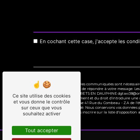
En cochant cette case, j'accepte les condi
** Les données personnelles communiquées sont nécessaires
traitants dans le seul but de répondre à votre message. 
de Charles 38490 LES ABRETS EN DAUPHINE dgtaxi38@orange.fr.
Ce site utilise des cookies
consentement à tout moment et du droit d’introduire une ré
et vous donne le contrôle
par voie postale à l'adresse 41 Rue du Combeau - Z.A de l
sur ceux que vous
pourra vous être demandé. Nous conservons vos données pen
Vous avez le droit de vous inscrire sur la liste d'oppositi
souhaitez activer
Tout accepter