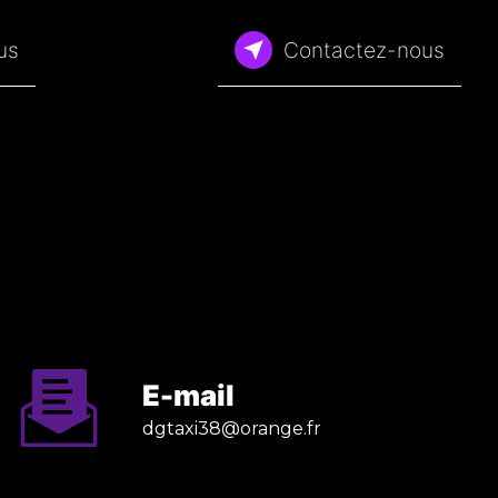
lus
Contactez-nous
E-mail
dgtaxi38@orange.fr