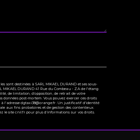
Elles sont destinées à SARL MIKAEL DURAND et ses sous-
 SARL MIKAEL DURAND 41 Rue du Combeau - Z.A de l'étang
, de limitation, d’opposition, de retrait de votre
vos données post-mortem. Vous pouvez exercer ces droits
l'adresse dgtaxi38@orange.fr. Un justificatif d'identité
e aux fins probatoires et de gestion des contentieux.
ez le site cnil.fr pour plus d’informations sur vos droits.