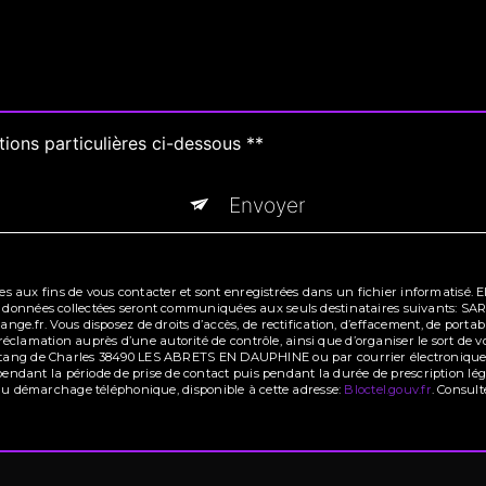
tions particulières ci-dessous **
Envoyer
 aux fins de vous contacter et sont enregistrées dans un fichier informatisé. 
Les données collectées seront communiquées aux seuls destinataires suivants:
 Vous disposez de droits d’accès, de rectification, d’effacement, de portabilité
clamation auprès d’une autorité de contrôle, ainsi que d’organiser le sort de 
'étang de Charles 38490 LES ABRETS EN DAUPHINE ou par courrier électronique à 
dant la période de prise de contact puis pendant la durée de prescription légal
on au démarchage téléphonique, disponible à cette adresse:
Bloctel.gouv.fr
. Consult