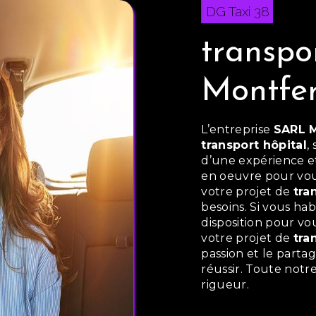
DG Taxi 38
transpo
Montfer
L’entreprise
SARL 
transport hôpital
,
d’une expérience et
en oeuvre pour vou
votre projet de
tra
besoins. Si vous hab
disposition pour vo
votre projet de
tra
passion et le parta
réussir. Toute notre
rigueur.