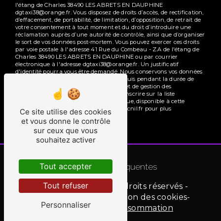
l'étang de Charles 38490 LES ABRETS EN DAUPHINE
dgtaxi38@orange.fr. Vous disposez de droits d’accès, de rectification,
d’effacement, de portabilité, de limitation, d’opposition, de retrait de
votre consentement à tout moment et du droit d’introduire une
réclamation auprès d’une autorité de contrôle, ainsi que d’organiser
le sort de vos données post-mortem. Vous pouvez exercer ces droits
par voie postale à l'adresse 41 Rue du Combeau - Z.A de l'étang de
Charles 38490 LES ABRETS EN DAUPHINE ou par courrier
électronique à l'adresse dgtaxi38@orange.fr. Un justificatif
d'identité pourra vous être demandé. Nous conservons vos données
pendant la période de prise de contact puis pendant la durée de
prescription légale aux fins probatoires et de gestion des
contentieux. Vous avez le droit de vous inscrire sur la liste
d'opposition au démarchage téléphonique, disponible à cette
adresse:
Bloctel.gouv.fr
. Consultez le site cnil.fr pour plus
Ce site utilise des cookies
d’informations sur vos droits.
et vous donne le contrôle
sur ceux que vous
souhaitez activer
Recherches fréquentes
Tout accepter
Tout refuser
©
Vistalid
- 2026 - Tous droits réservés -
Mentions légales
-
Gestion des cookies
-
Personnaliser
Médiation de la consommation